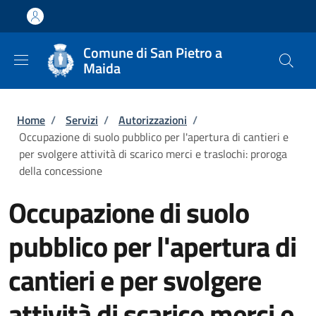
Salta al contenuto principale
Skip to footer content
Comune di San Pietro a
Maida
Briciole di pane
Home
/
Servizi
/
Autorizzazioni
/
Occupazione di suolo pubblico per l'apertura di cantieri e
per svolgere attività di scarico merci e traslochi: proroga
della concessione
Occupazione di suolo
pubblico per l'apertura di
cantieri e per svolgere
attività di scarico merci e