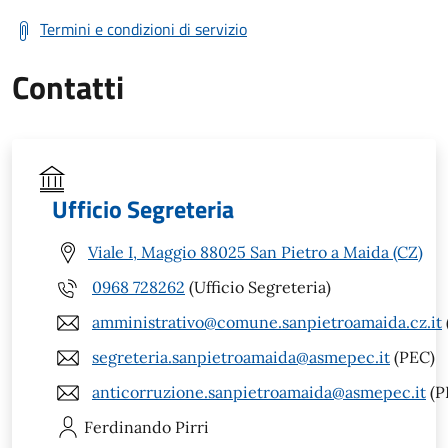
Termini e condizioni di servizio
Contatti
Ufficio Segreteria
Viale I, Maggio 88025 San Pietro a Maida (CZ)
0968 728262
(Ufficio Segreteria)
amministrativo@comune.sanpietroamaida.cz.it
segreteria.sanpietroamaida@asmepec.it
(PEC)
anticorruzione.sanpietroamaida@asmepec.it
(P
Ferdinando
Pirri