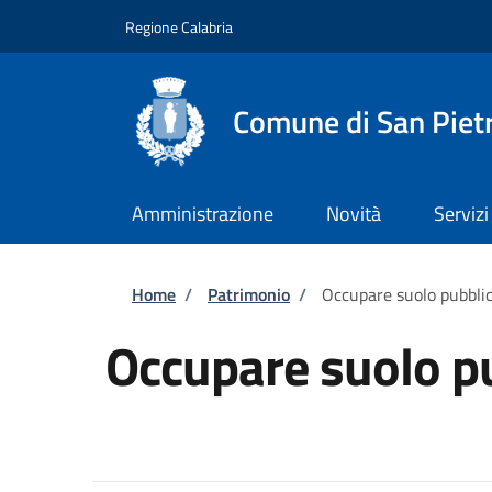
Salta al contenuto principale
Skip to footer content
Regione Calabria
Comune di San Piet
Amministrazione
Novità
Servizi
Briciole di pane
Home
/
Patrimonio
/
Occupare suolo pubbli
Occupare suolo p