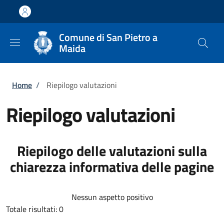
Salta al contenuto principale
Skip to footer content
Comune di San Pietro a
Maida
Briciole di pane
Home
/
Riepilogo valutazioni
Riepilogo valutazioni
Riepilogo delle valutazioni sulla
chiarezza informativa delle pagine
Nessun aspetto positivo
Totale risultati: 0