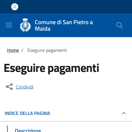
Salta al contenuto principale
Skip to footer content
Comune di San Pietro a
Maida
Briciole di pane
Home
/
Eseguire pagamenti
Eseguire pagamenti
Condividi
INDICE DELLA PAGINA
Descrizione