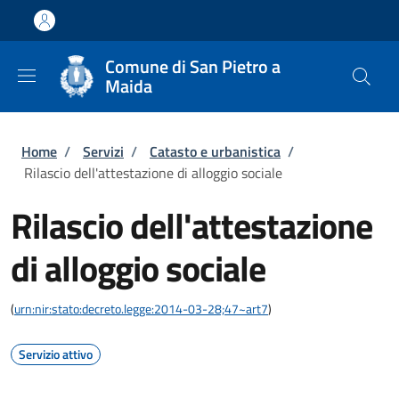
Salta al contenuto principale
Skip to footer content
Comune di San Pietro a
Maida
Briciole di pane
Home
/
Servizi
/
Catasto e urbanistica
/
Rilascio dell'attestazione di alloggio sociale
Rilascio dell'attestazione
di alloggio sociale
(
urn:nir:stato:decreto.legge:2014-03-28;47~art7
)
Servizio attivo