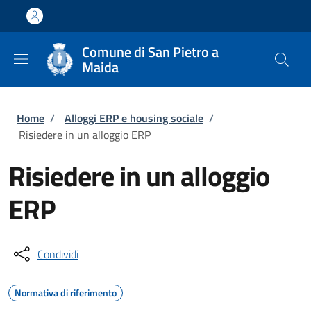
Salta al contenuto principale
Skip to footer content
Comune di San Pietro a
Maida
Briciole di pane
Home
/
Alloggi ERP e housing sociale
/
Risiedere in un alloggio ERP
Risiedere in un alloggio
ERP
Condividi
Normativa di riferimento