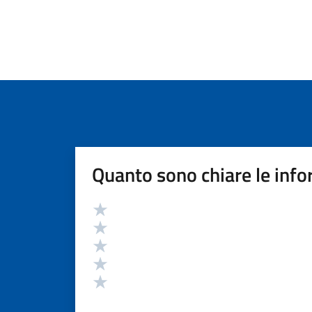
Quanto sono chiare le info
Valutazione
Valuta 5 stelle su 5
Valuta 4 stelle su 5
Valuta 3 stelle su 5
Valuta 2 stelle su 5
Valuta 1 stelle su 5