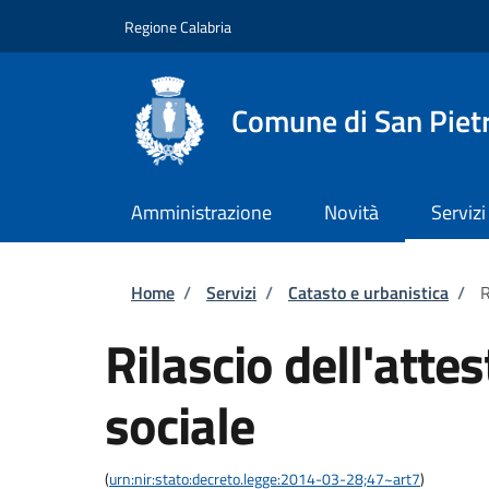
Salta al contenuto principale
Skip to footer content
Regione Calabria
Comune di San Piet
Amministrazione
Novità
Servizi
Briciole di pane
Home
/
Servizi
/
Catasto e urbanistica
/
R
Rilascio dell'atte
sociale
(
urn:nir:stato:decreto.legge:2014-03-28;47~art7
)