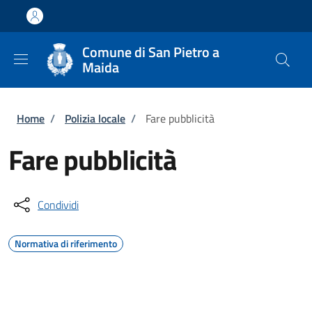
Salta al contenuto principale
Skip to footer content
Comune di San Pietro a
Maida
Briciole di pane
Home
/
Polizia locale
/
Fare pubblicità
Fare pubblicità
Condividi
Normativa di riferimento