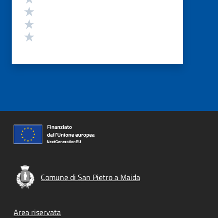
Valuta 3 stelle su 5
Valuta 2 stelle su 5
Valuta 1 stelle su 5
Comune di San Pietro a Maida
Footer menu
Area riservata