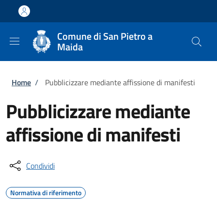
Salta al contenuto principale
Skip to footer content
Comune di San Pietro a
Maida
Briciole di pane
Home
/
Pubblicizzare mediante affissione di manifesti
Pubblicizzare mediante
affissione di manifesti
Condividi
Normativa di riferimento