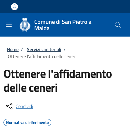
Salta al contenuto principale
Skip to footer content
Comune di San Pietro a
Maida
Briciole di pane
Home
/
Servizi cimiteriali
/
Ottenere l'affidamento delle ceneri
Ottenere l'affidamento
delle ceneri
Condividi
Normativa di riferimento