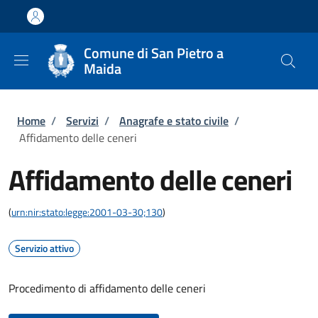
Salta al contenuto principale
Skip to footer content
Comune di San Pietro a
Maida
Briciole di pane
Home
/
Servizi
/
Anagrafe e stato civile
/
Affidamento delle ceneri
Affidamento delle ceneri
(
urn:nir:stato:legge:2001-03-30;130
)
Servizio attivo
Procedimento di affidamento delle ceneri