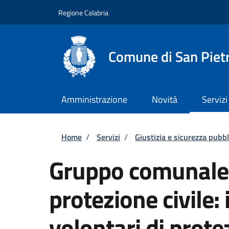
Salta al contenuto principale
Skip to footer content
Regione Calabria
Comune di San Piet
Amministrazione
Novità
Servizi
Briciole di pane
Home
/
Servizi
/
Giustizia e sicurezza pubbl
Gruppo comunale d
protezione civile:
volontari di prote