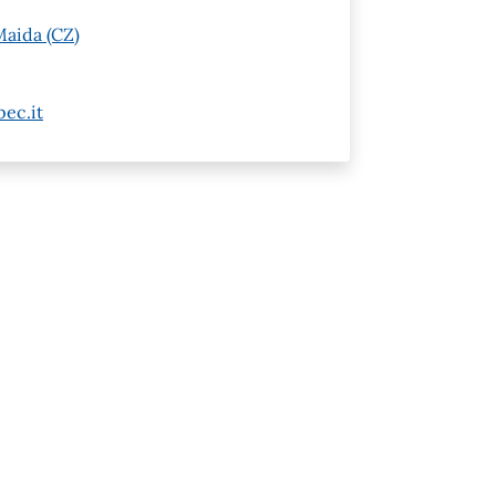
Maida (CZ)
ec.it