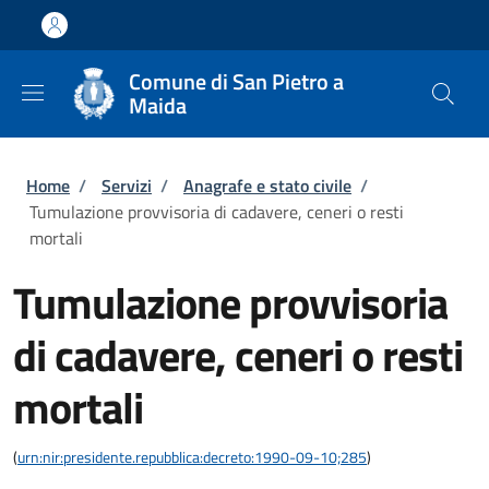
Salta al contenuto principale
Skip to footer content
Comune di San Pietro a
Maida
Briciole di pane
Home
/
Servizi
/
Anagrafe e stato civile
/
Tumulazione provvisoria di cadavere, ceneri o resti
mortali
Tumulazione provvisoria
di cadavere, ceneri o resti
mortali
(
urn:nir:presidente.repubblica:decreto:1990-09-10;285
)