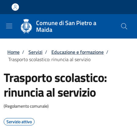
Salta al contenuto principale
Skip to footer content
Comune di San Pietro a
Maida
Briciole di pane
Home
/
Servizi
/
Educazione e formazione
/
Trasporto scolastico: rinuncia al servizio
Trasporto scolastico:
rinuncia al servizio
(Regolamento comunale)
Servizio attivo