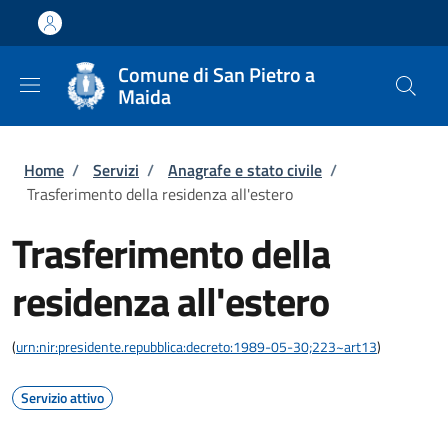
Salta al contenuto principale
Skip to footer content
Comune di San Pietro a
Maida
Briciole di pane
Home
/
Servizi
/
Anagrafe e stato civile
/
Trasferimento della residenza all'estero
Trasferimento della
residenza all'estero
(
urn:nir:presidente.repubblica:decreto:1989-05-30;223~art13
)
Servizio attivo