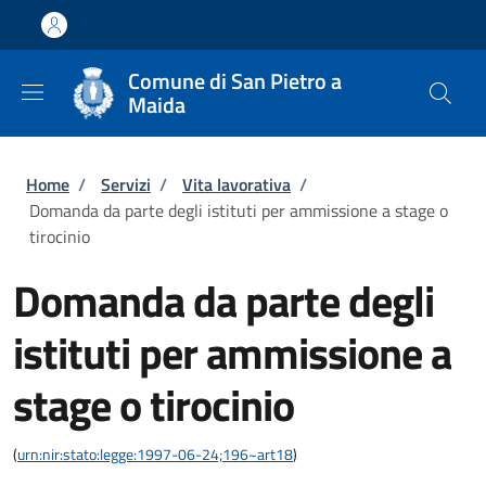
Salta al contenuto principale
Skip to footer content
Comune di San Pietro a
Maida
Briciole di pane
Home
/
Servizi
/
Vita lavorativa
/
Domanda da parte degli istituti per ammissione a stage o
tirocinio
Domanda da parte degli
istituti per ammissione a
stage o tirocinio
(
urn:nir:stato:legge:1997-06-24;196~art18
)