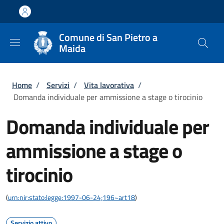
Salta al contenuto principale
Skip to footer content
Comune di San Pietro a
Maida
Briciole di pane
Home
/
Servizi
/
Vita lavorativa
/
Domanda individuale per ammissione a stage o tirocinio
Domanda individuale per
ammissione a stage o
tirocinio
(
urn:nir:stato:legge:1997-06-24;196~art18
)
Servizio attivo