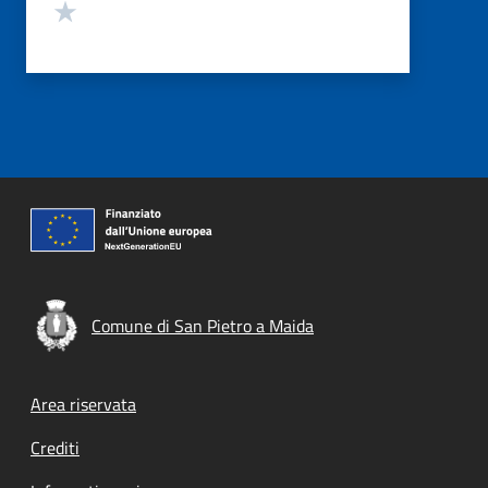
Valuta 1 stelle su 5
Comune di San Pietro a Maida
Footer menu
Area riservata
Crediti