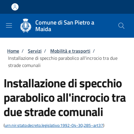
Salta al contenuto principale
Skip to footer content
Comune di San Pietro a
Maida
Briciole di pane
Home
/
Servizi
/
Mobilità e trasporti
/
Installazione di specchio parabolico all'incrocio tra due
strade comunali
Installazione di specchio
parabolico all'incrocio tra
due strade comunali
(
urn:nir:stato:decreto.legislativo:1992-04-30;285~art37
)