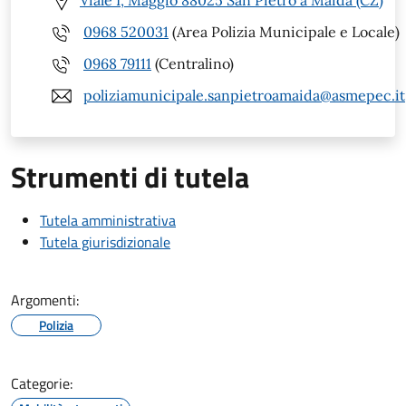
Viale I, Maggio 88025 San Pietro a Maida (CZ)
0968 520031
(Area Polizia Municipale e Locale)
0968 79111
(Centralino)
poliziamunicipale.sanpietroamaida@asmepec.it
Strumenti di tutela
Tutela amministrativa
Tutela giurisdizionale
Argomenti:
Polizia
Categorie: