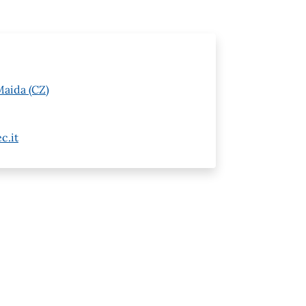
Maida (CZ)
c.it