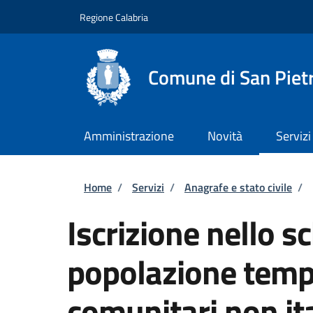
Salta al contenuto principale
Skip to footer content
Regione Calabria
Comune di San Piet
Amministrazione
Novità
Servizi
Briciole di pane
Home
/
Servizi
/
Anagrafe e stato civile
/
Iscrizione nello s
popolazione tempo
comunitari non ita