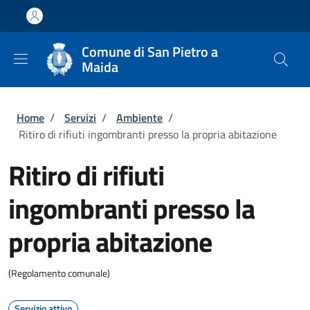
Salta al contenuto principale
Skip to footer content
Comune di San Pietro a
Maida
Briciole di pane
Home
/
Servizi
/
Ambiente
/
Ritiro di rifiuti ingombranti presso la propria abitazione
Ritiro di rifiuti
ingombranti presso la
propria abitazione
(Regolamento comunale)
Servizio attivo