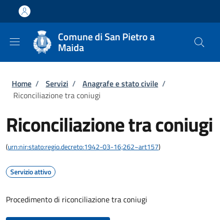
Salta al contenuto principale
Skip to footer content
Comune di San Pietro a
Maida
Briciole di pane
Home
/
Servizi
/
Anagrafe e stato civile
/
Riconciliazione tra coniugi
Riconciliazione tra coniugi
(
urn:nir:stato:regio.decreto:1942-03-16;262~art157
)
Servizio attivo
Procedimento di riconciliazione tra coniugi