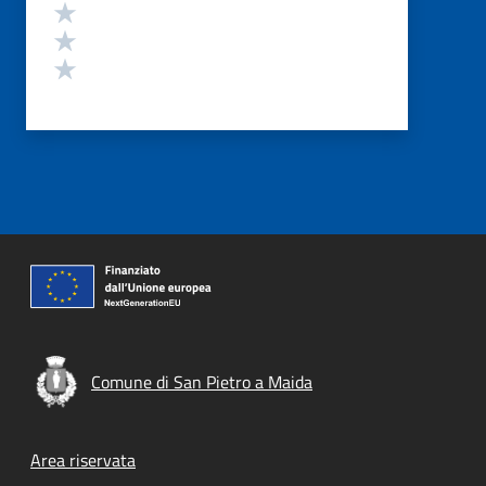
Valuta 3 stelle su 5
Valuta 2 stelle su 5
Valuta 1 stelle su 5
Comune di San Pietro a Maida
Footer menu
Area riservata