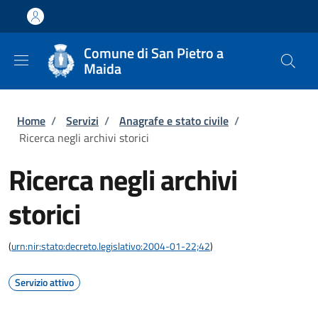
Salta al contenuto principale
Skip to footer content
Comune di San Pietro a
Maida
Briciole di pane
Home
/
Servizi
/
Anagrafe e stato civile
/
Ricerca negli archivi storici
Ricerca negli archivi
storici
(
urn:nir:stato:decreto.legislativo:2004-01-22;42
)
Servizio attivo