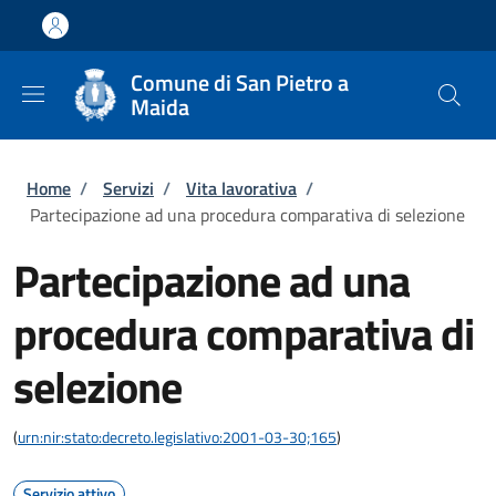
Salta al contenuto principale
Skip to footer content
Comune di San Pietro a
Maida
Briciole di pane
Home
/
Servizi
/
Vita lavorativa
/
Partecipazione ad una procedura comparativa di selezione
Partecipazione ad una
procedura comparativa di
selezione
(
urn:nir:stato:decreto.legislativo:2001-03-30;165
)
Servizio attivo