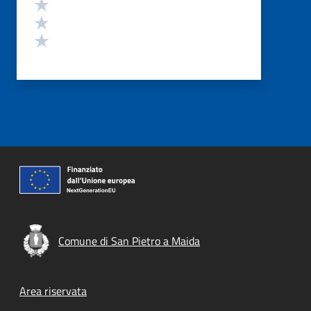
Valuta 3 stelle su 5
Valuta 2 stelle su 5
Valuta 1 stelle su 5
Comune di San Pietro a Maida
Footer menu
Area riservata