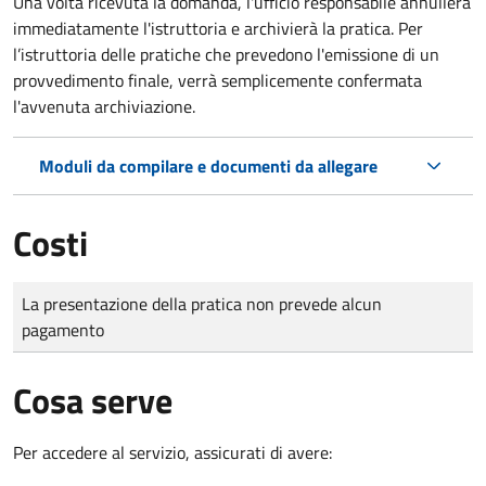
Una volta ricevuta la domanda, l'ufficio responsabile annullerà
immediatamente l'istruttoria e archivierà la pratica. Per
l’istruttoria delle pratiche che prevedono l'emissione di un
provvedimento finale, verrà semplicemente confermata
l'avvenuta archiviazione.
Moduli da compilare e documenti da allegare
Costi
Tipo di pagamento
Importo
La presentazione della pratica non prevede alcun
pagamento
Cosa serve
Per accedere al servizio, assicurati di avere: