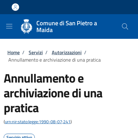
Salta al contenuto principale
Skip to footer content
Comune di San Pietro a
Maida
Briciole di pane
Home
/
Servizi
/
Autorizzazioni
/
Annullamento e archiviazione di una pratica
Annullamento e
archiviazione di una
pratica
(
urn:nir:stato:legge:1990-08-07;241
)
Servizio attivo