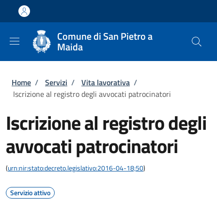
Salta al contenuto principale
Skip to footer content
Comune di San Pietro a
Maida
Briciole di pane
Home
/
Servizi
/
Vita lavorativa
/
Iscrizione al registro degli avvocati patrocinatori
Iscrizione al registro degli
avvocati patrocinatori
(
urn:nir:stato:decreto.legislativo:2016-04-18;50
)
Servizio attivo