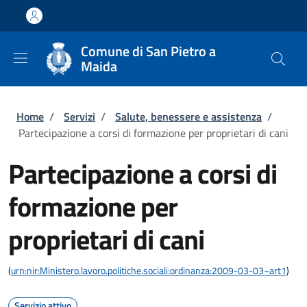
Salta al contenuto principale
Skip to footer content
Comune di San Pietro a
Maida
Briciole di pane
Home
/
Servizi
/
Salute, benessere e assistenza
/
Partecipazione a corsi di formazione per proprietari di cani
Partecipazione a corsi di
formazione per
proprietari di cani
(
urn:nir:Ministero.lavoro.politiche.sociali:ordinanza:2009-03-03~art1
)
Servizio attivo