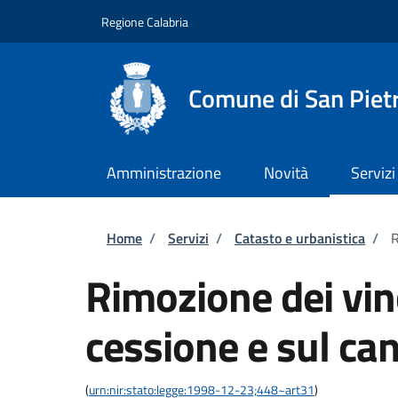
Salta al contenuto principale
Skip to footer content
Regione Calabria
Comune di San Piet
Amministrazione
Novità
Servizi
Briciole di pane
Home
/
Servizi
/
Catasto e urbanistica
/
R
Rimozione dei vinc
cessione e sul ca
(
urn:nir:stato:legge:1998-12-23;448~art31
)