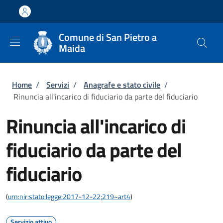
Salta al contenuto principale
Skip to footer content
Comune di San Pietro a
Maida
Briciole di pane
Home
/
Servizi
/
Anagrafe e stato civile
/
Rinuncia all'incarico di fiduciario da parte del fiduciario
Rinuncia all'incarico di
fiduciario da parte del
fiduciario
(
urn:nir:stato:legge:2017-12-22;219~art4
)
Servizio attivo