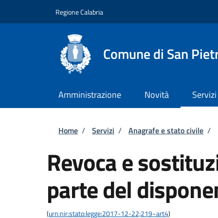
Salta al contenuto principale
Skip to footer content
Regione Calabria
Comune di San Piet
Amministrazione
Novità
Servizi
Briciole di pane
Home
/
Servizi
/
Anagrafe e stato civile
/
Revoca e sostituzi
parte del dispone
(
urn:nir:stato:legge:2017-12-22;219~art4
)