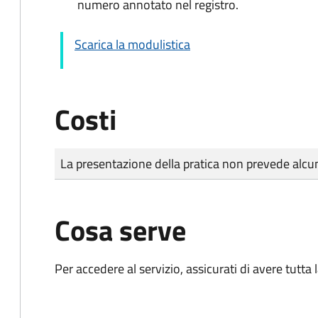
numero annotato nel registro.
Scarica la modulistica
Costi
Tipo di pagamento
Importo
La presentazione della pratica non prevede al
Cosa serve
Per accedere al servizio, assicurati di avere tutt