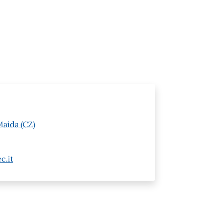
Maida (CZ)
c.it