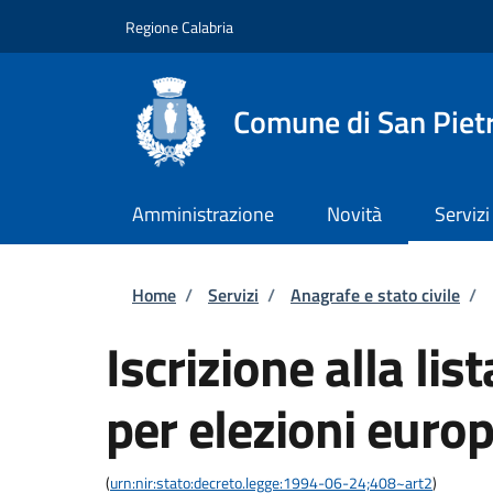
Salta al contenuto principale
Skip to footer content
Regione Calabria
Comune di San Piet
Amministrazione
Novità
Servizi
Briciole di pane
Home
/
Servizi
/
Anagrafe e stato civile
/
Iscrizione alla lis
per elezioni euro
(
urn:nir:stato:decreto.legge:1994-06-24;408~art2
)