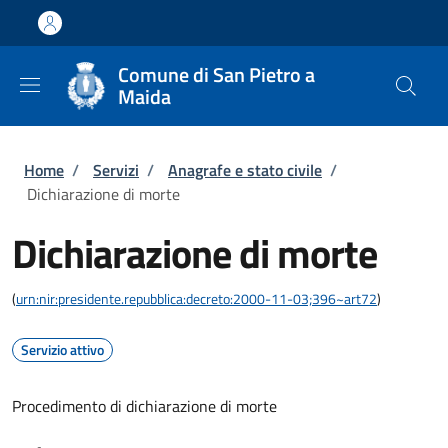
Salta al contenuto principale
Skip to footer content
Comune di San Pietro a
Maida
Briciole di pane
Home
/
Servizi
/
Anagrafe e stato civile
/
Dichiarazione di morte
Dichiarazione di morte
(
urn:nir:presidente.repubblica:decreto:2000-11-03;396~art72
)
Servizio attivo
Procedimento di dichiarazione di morte