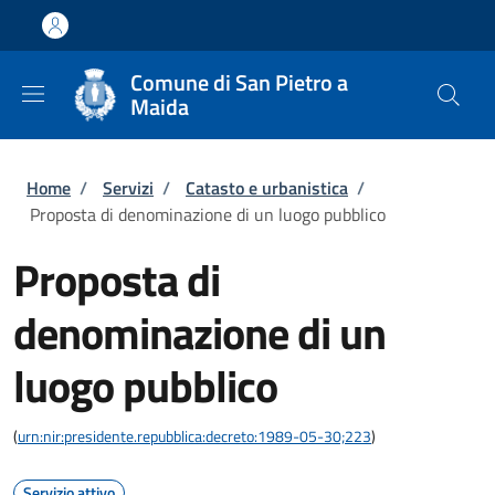
Salta al contenuto principale
Skip to footer content
Comune di San Pietro a
Maida
Briciole di pane
Home
/
Servizi
/
Catasto e urbanistica
/
Proposta di denominazione di un luogo pubblico
Proposta di
denominazione di un
luogo pubblico
(
urn:nir:presidente.repubblica:decreto:1989-05-30;223
)
Servizio attivo