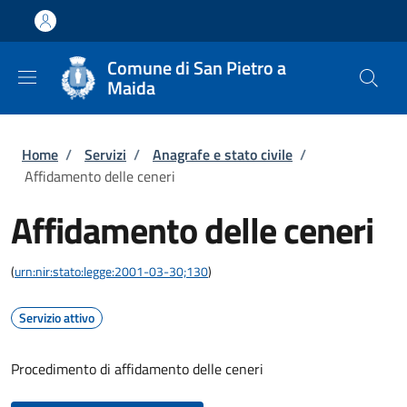
Salta al contenuto principale
Skip to footer content
Comune di San Pietro a
Maida
Briciole di pane
Home
/
Servizi
/
Anagrafe e stato civile
/
Affidamento delle ceneri
Affidamento delle ceneri
(
urn:nir:stato:legge:2001-03-30;130
)
Servizio attivo
Procedimento di affidamento delle ceneri