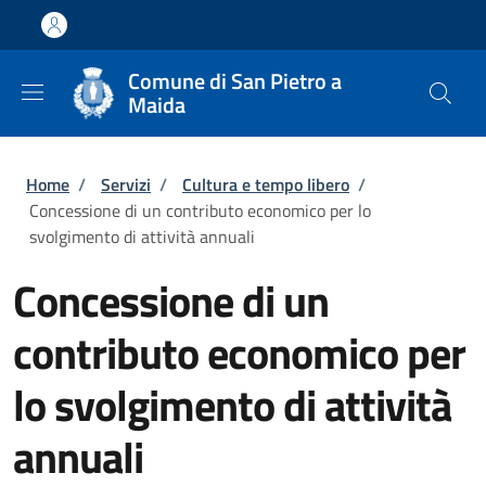
Salta al contenuto principale
Skip to footer content
Comune di San Pietro a
Maida
Briciole di pane
Home
/
Servizi
/
Cultura e tempo libero
/
Concessione di un contributo economico per lo
svolgimento di attività annuali
Concessione di un
contributo economico per
lo svolgimento di attività
annuali