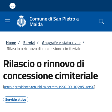
Salta al contenuto principale
Skip to footer content
Comune di San Pietro a
Maida
Briciole di pane
Home
/
Servizi
/
Anagrafe e stato civile
/
Rilascio o rinnovo di concessione cimiteriale
Rilascio o rinnovo di
concessione cimiteriale
(
urn:nir:presidente.repubblica:decreto:1990-09-10;285~art90
)
Servizio attivo