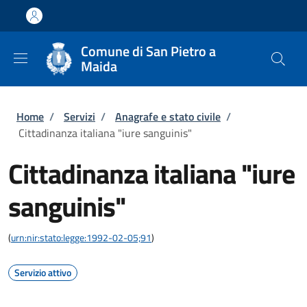
Salta al contenuto principale
Skip to footer content
Comune di San Pietro a
Maida
Briciole di pane
Home
/
Servizi
/
Anagrafe e stato civile
/
Cittadinanza italiana "iure sanguinis"
Cittadinanza italiana "iure
sanguinis"
(
urn:nir:stato:legge:1992-02-05;91
)
Servizio attivo