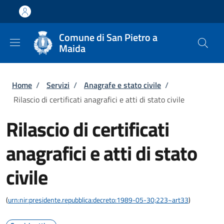
Salta al contenuto principale
Skip to footer content
Comune di San Pietro a
Maida
Briciole di pane
Home
/
Servizi
/
Anagrafe e stato civile
/
Rilascio di certificati anagrafici e atti di stato civile
Rilascio di certificati
anagrafici e atti di stato
civile
(
urn:nir:presidente.repubblica:decreto:1989-05-30;223~art33
)