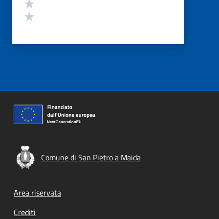
Valuta 2 stelle su 5
Valuta 1 stelle su 5
Comune di San Pietro a Maida
Footer menu
Area riservata
Crediti