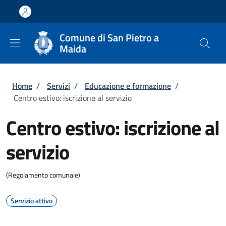
Salta al contenuto principale
Skip to footer content
Comune di San Pietro a
Maida
Briciole di pane
Home
/
Servizi
/
Educazione e formazione
/
Centro estivo: iscrizione al servizio
Centro estivo: iscrizione al
servizio
(Regolamento comunale)
Servizio attivo