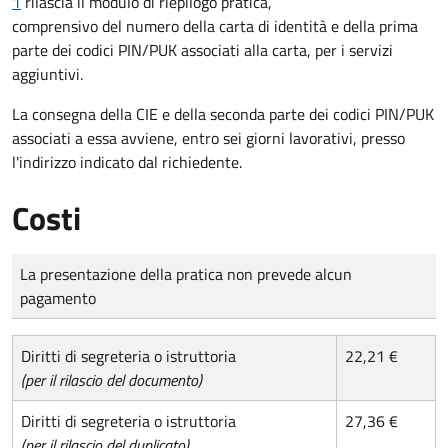
1
rilascia il modulo di riepilogo pratica,
comprensivo del numero della carta di identità e della prima
parte dei codici PIN/PUK associati alla carta, per i servizi
aggiuntivi.
La consegna della CIE e della seconda parte dei codici PIN/PUK
associati a essa avviene, entro sei giorni lavorativi, presso
l'indirizzo indicato dal richiedente.
Costi
Tipo di pagamento
Importo
La presentazione della pratica non prevede alcun
pagamento
Diritti di segreteria o istruttoria
22,21 €
(per il rilascio del documento)
Diritti di segreteria o istruttoria
27,36 €
(per il rilascio del duplicato)