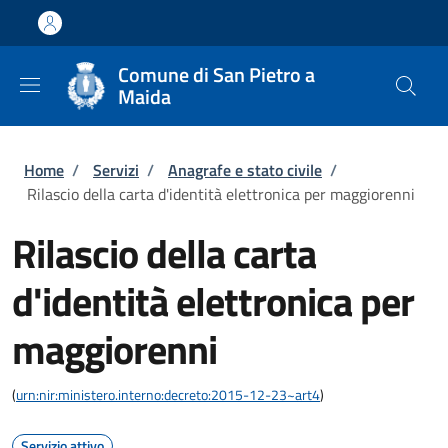
Salta al contenuto principale
Skip to footer content
Comune di San Pietro a
Maida
Briciole di pane
Home
/
Servizi
/
Anagrafe e stato civile
/
Rilascio della carta d'identità elettronica per maggiorenni
Rilascio della carta
d'identità elettronica per
maggiorenni
(
urn:nir:ministero.interno:decreto:2015-12-23~art4
)
Servizio attivo