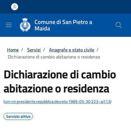
Salta al contenuto principale
Skip to footer content
Comune di San Pietro a
Maida
Briciole di pane
Home
/
Servizi
/
Anagrafe e stato civile
/
Dichiarazione di cambio abitazione o residenza
Dichiarazione di cambio
abitazione o residenza
(
urn:nir:presidente.repubblica:decreto:1989-05-30;223~art13
)
Servizio attivo