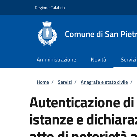
Salta al contenuto principale
Skip to footer content
Regione Calabria
Comune di San Piet
Amministrazione
Novità
Servizi
Briciole di pane
Home
/
Servizi
/
Anagrafe e stato civile
/
Autenticazione di 
istanze e dichiara
atto di notorietà 