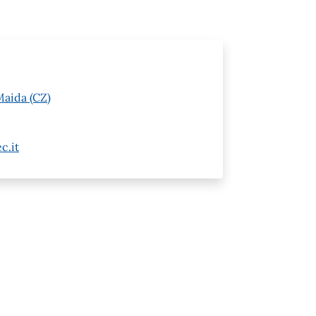
Maida (CZ)
c.it