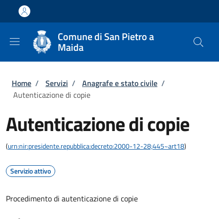
Salta al contenuto principale
Skip to footer content
Comune di San Pietro a
Maida
Briciole di pane
Home
/
Servizi
/
Anagrafe e stato civile
/
Autenticazione di copie
Autenticazione di copie
(
urn:nir:presidente.repubblica:decreto:2000-12-28;445~art18
)
Servizio attivo
Procedimento di autenticazione di copie