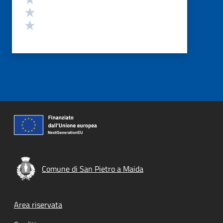
Valuta 2 stelle su 5
Valuta 1 stelle su 5
Comune di San Pietro a Maida
Footer menu
Area riservata