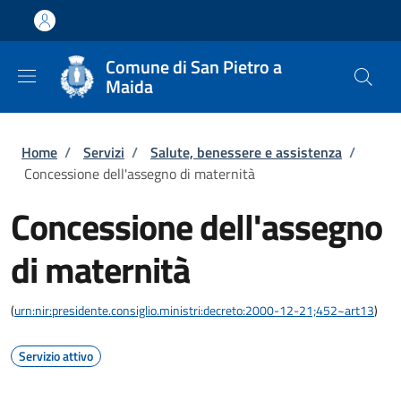
Salta al contenuto principale
Skip to footer content
Comune di San Pietro a
Maida
Briciole di pane
Home
/
Servizi
/
Salute, benessere e assistenza
/
Concessione dell'assegno di maternità
Concessione dell'assegno
di maternità
(
urn:nir:presidente.consiglio.ministri:decreto:2000-12-21;452~art13
)
Servizio attivo