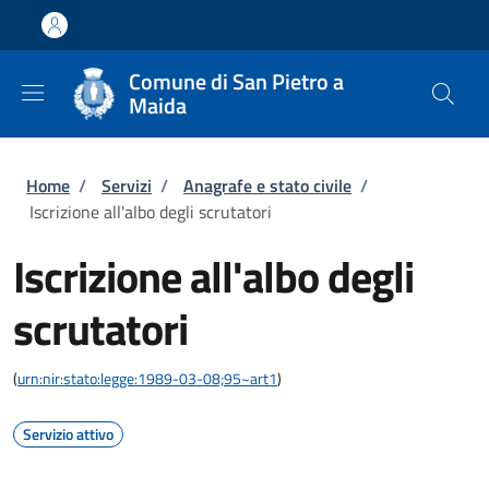
Salta al contenuto principale
Skip to footer content
Comune di San Pietro a
Maida
Briciole di pane
Home
/
Servizi
/
Anagrafe e stato civile
/
Iscrizione all'albo degli scrutatori
Iscrizione all'albo degli
scrutatori
(
urn:nir:stato:legge:1989-03-08;95~art1
)
Servizio attivo