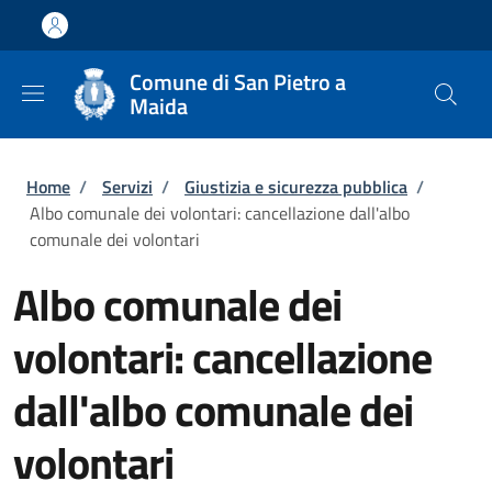
Salta al contenuto principale
Skip to footer content
Comune di San Pietro a
Maida
Briciole di pane
Home
/
Servizi
/
Giustizia e sicurezza pubblica
/
Albo comunale dei volontari: cancellazione dall'albo
comunale dei volontari
Albo comunale dei
volontari: cancellazione
dall'albo comunale dei
volontari