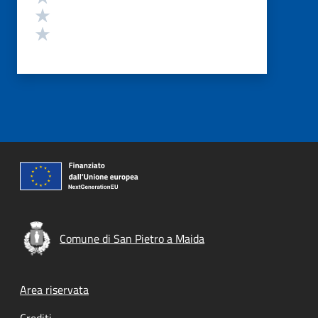
Valuta 2 stelle su 5
Valuta 1 stelle su 5
Comune di San Pietro a Maida
Footer menu
Area riservata
Crediti