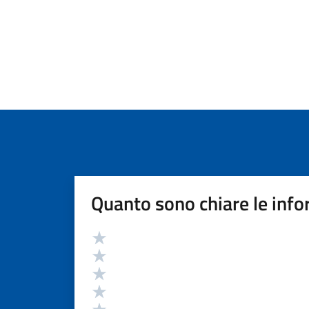
Quanto sono chiare le info
Valutazione
Valuta 5 stelle su 5
Valuta 4 stelle su 5
Valuta 3 stelle su 5
Valuta 2 stelle su 5
Valuta 1 stelle su 5