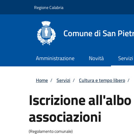
Salta al contenuto principale
Skip to footer content
Regione Calabria
Comune di San Piet
Amministrazione
Novità
Servizi
Briciole di pane
Home
/
Servizi
/
Cultura e tempo libero
/
Iscrizione all'alb
associazioni
(Regolamento comunale)