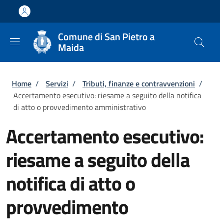
Salta al contenuto principale
Skip to footer content
Comune di San Pietro a
Maida
Briciole di pane
Home
/
Servizi
/
Tributi, finanze e contravvenzioni
/
Accertamento esecutivo: riesame a seguito della notifica
di atto o provvedimento amministrativo
Accertamento esecutivo:
riesame a seguito della
notifica di atto o
provvedimento