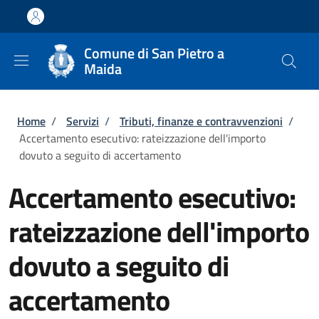
Salta al contenuto principale
Skip to footer content
Comune di San Pietro a
Maida
Briciole di pane
Home
/
Servizi
/
Tributi, finanze e contravvenzioni
/
Accertamento esecutivo: rateizzazione dell'importo
dovuto a seguito di accertamento
Accertamento esecutivo:
rateizzazione dell'importo
dovuto a seguito di
accertamento