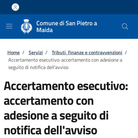
Salta al contenuto principale
Skip to footer content
Comune di San Pietro a
Maida
Briciole di pane
Home
/
Servizi
/
Tributi, finanze e contravvenzioni
/
Accertamento esecutivo: accertamento con adesione a
seguito di notifica dell'avviso
Accertamento esecutivo:
accertamento con
adesione a seguito di
notifica dell'avviso