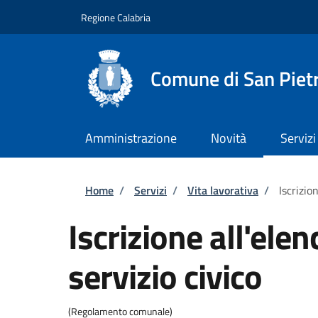
Salta al contenuto principale
Skip to footer content
Regione Calabria
Comune di San Piet
Amministrazione
Novità
Servizi
Briciole di pane
Home
/
Servizi
/
Vita lavorativa
/
Iscrizio
Iscrizione all'elen
servizio civico
(Regolamento comunale)